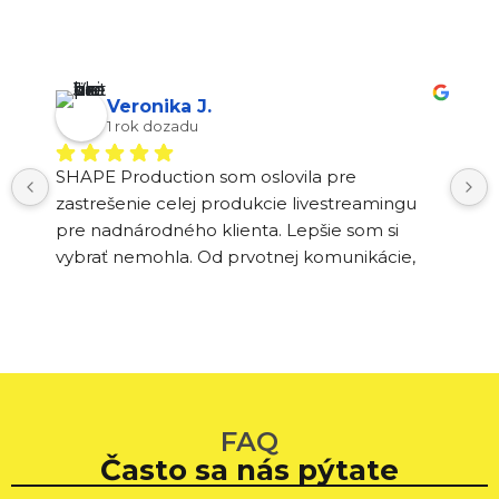
Veronika J.
1 rok dozadu
SHAPE Production som oslovila pre 
zastrešenie celej produkcie livestreamingu 
pre nadnárodného klienta. Lepšie som si 
vybrať nemohla. Od prvotnej komunikácie, 
cez technické záležitosti, samotné 
livestreamovanie až po konečné odovzdanie 
výstupu spolu so strihom reelsok pre socials 
dopadlo všetko na výbornú. Marek vždy 
ochotne vysvetlil všetky detaily a promptne 
reagoval na maily. S výsledkom bol spokojný 
FAQ
klient rovnako ako aj naša strana agentúry. 
Často sa nás pýtate
Pre super output budeme podobné 
livestreamy realizovať ešte dva v tomto roku. 