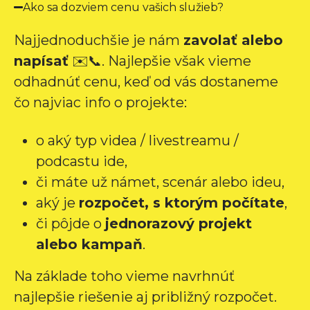
Ako sa dozviem cenu vašich služieb?
Ďakujem Marek a celému tímu SHAPE 
Production. Robíte to skvele a tešíme sa na 
Najjednoduchšie je nám
zavolať alebo
ďalšiu spoluprácu.
napísať
✉️📞. Najlepšie však vieme
odhadnúť cenu, keď od vás dostaneme
čo najviac info o projekte:
o aký typ videa / livestreamu /
podcastu ide,
či máte už námet, scenár alebo ideu,
aký je
rozpočet, s ktorým počítate
,
či pôjde o
jednorazový projekt
alebo kampaň
.
Na základe toho vieme navrhnúť
najlepšie riešenie aj približný rozpočet.