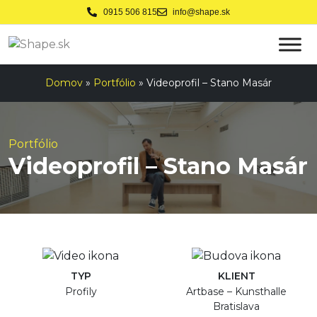
0915 506 815
info@shape.sk
Domov
»
Portfólio
»
Videoprofil – Stano Masár
Portfólio
Videoprofil – Stano Masár
TYP
KLIENT
Profily
Artbase – Kunsthalle
Bratislava