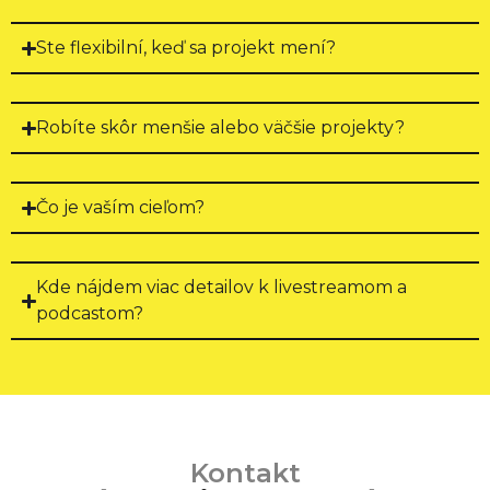
Odporučili by sme 
ich každému, kto 
Ste flexibilní, keď sa projekt mení?
hľadá profesionálny 
tím schopný 
vytvoriť kvalitné 
Robíte skôr menšie alebo väčšie projekty?
propagačné video.
Čo je vaším cieľom?
Kde nájdem viac detailov k livestreamom a
podcastom?
Kontakt