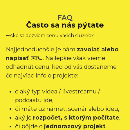
vratime :)
videa destinácie. 
V
Tím Shape 
s
FAQ
Production 
n
Často sa nás pýtate
preukázal 
h
mimoriadnu 

Ako sa dozviem cenu vašich služieb?
profesionalitu a 
prístup k detailu 
Najjednoduchšie je nám
zavolať alebo
počas celého 
napísať
✉️📞. Najlepšie však vieme
procesu.Od 
odhadnúť cenu, keď od vás dostaneme
začiatku bola 
 
komunikácia s 
čo najviac info o projekte:
firmou hladká, 
efektívna a včasná. 
o aký typ videa / livestreamu /
Venovali dostatok 
podcastu ide,
času tomu, aby 
či máte už námet, scenár alebo ideu,
pochopili, čo od 
videa očakávame, a 
aký je
rozpočet, s ktorým počítate
,
 
prispôsobili svoj 
či pôjde o
jednorazový projekt
prístup, aby splnili 