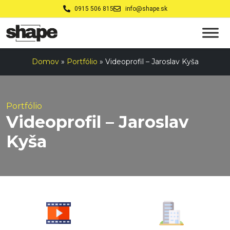
0915 506 815
info@shape.sk
Domov
»
Portfólio
»
Videoprofil – Jaroslav Kyša
Portfólio
Videoprofil – Jaroslav
Kyša