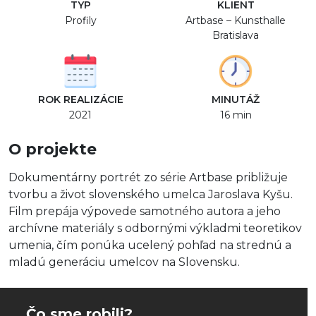
TYP
KLIENT
Profily
Artbase – Kunsthalle
Bratislava
ROK REALIZÁCIE
MINUTÁŽ
2021
16 min
O projekte
Dokumentárny portrét zo série Artbase približuje
tvorbu a život slovenského umelca Jaroslava Kyšu.
Film prepája výpovede samotného autora a jeho
archívne materiály s odbornými výkladmi teoretikov
umenia, čím ponúka ucelený pohľad na strednú a
mladú generáciu umelcov na Slovensku.
Čo sme robili?