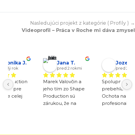
Nasledujúci projekt z kategórie ( Profily ) →
Videoprofil – Práca v Roche mi dáva zmysel
Jozef D.
Zuzana K.
pred 2 rokmi
pred 2 rokmi
Spolupraca 
Turistická oblasť 
P
prebehla super. 
Brdy a Podbrdsko v 
s
Ochota na 100%, 
minulom roku 
U
profesionalita mile 
spolupracovala s 
l
prostredie 10 z 10. 
firmou Shape 
P
Urcite do buducna 
Production s. r. o. 
p
planujeme dalsie 
na vytvorení 
k
podcasty takze sa 
propagačného 
o