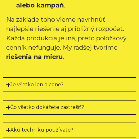
alebo kampaň
.
 
naše očakávania. 
 
Kládli veľký dôraz 
Na základe toho vieme navrhnúť
na dôkladnú 
najlepšie riešenie aj približný rozpočet.
prípravu, čo sa 
odrazilo vo vysokej 
Každá produkcia je iná, preto položkový
kvalite 
cenník nefunguje. My radšej tvoríme
propagačného 
riešenia na mieru
.
spotu. Okrem toho 
bola celá 
spolupráca veľmi 
príjemná. To je 
Je všetko len o cene?
rovnako dôležité 
ako samotný 
výsledok.Celkovo 
Čo všetko dokážete zastrešiť?
sme s firmou 
Shape Production 
s. r. o. a ich prácou 
Akú techniku používate?
veľmi spokojní. 