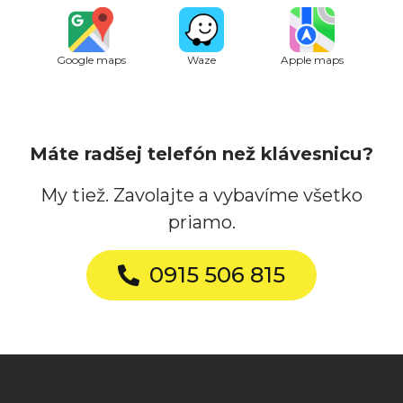
Google maps
Waze
Apple maps
Máte radšej telefón než klávesnicu?
My tiež. Zavolajte a vybavíme všetko
priamo.
0915 506 815