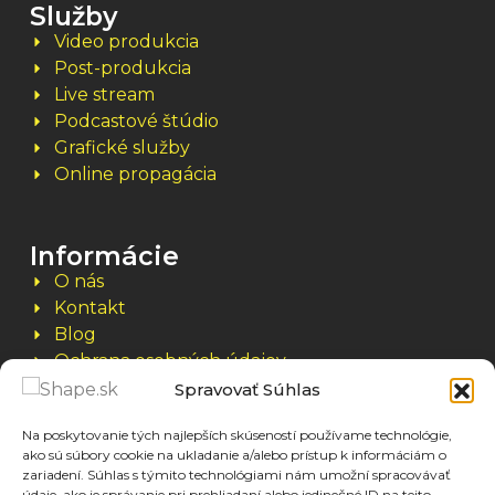
Služby
Video produkcia
Post-produkcia
Live stream
Podcastové štúdio
Grafické služby
Online propagácia
Informácie
O nás
Kontakt
Blog
Ochrana osobných údajov
Cookies
Spravovať Súhlas
Na poskytovanie tých najlepších skúseností používame technológie,
ako sú súbory cookie na ukladanie a/alebo prístup k informáciám o
Kontakt
zariadení. Súhlas s týmito technológiami nám umožní spracovávať
0915 506 815
údaje, ako je správanie pri prehliadaní alebo jedinečné ID na tejto