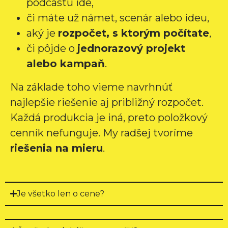
podcastu ide,
či máte už námet, scenár alebo ideu,
aký je
rozpočet, s ktorým počítate
,
či pôjde o
jednorazový projekt
alebo kampaň
.
Na základe toho vieme navrhnúť
najlepšie riešenie aj približný rozpočet.
Každá produkcia je iná, preto položkový
cenník nefunguje. My radšej tvoríme
riešenia na mieru
.
Je všetko len o cene?